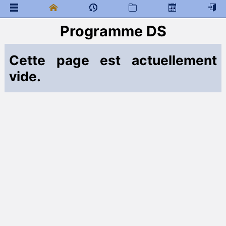
Programme DS
Bulletin officiel - Programmes et TIPE
 Documents généraux
Cette page est actuellement
Chimie-PC
Devoirs : programmes
vide.
TD et DL
 Programme de colles
 Documents à télécharger
Chimie-PCSI
Programme des devoirs surveillés
 Documents à télécharger
Chimie PCSI-PSI
Programme des DS
TD PCSI PSI
 Documents à télécharger
Chimie-PC*