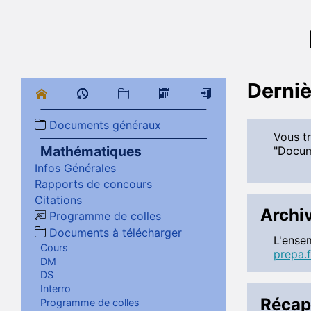
Derniè
Documents généraux
Vous tr
Mathématiques
"Docum
Infos Générales
Rapports de concours
Citations
Archi
Programme de colles
Documents à télécharger
L'ense
Cours
prepa.
DM
DS
Interro
Récapi
Programme de colles