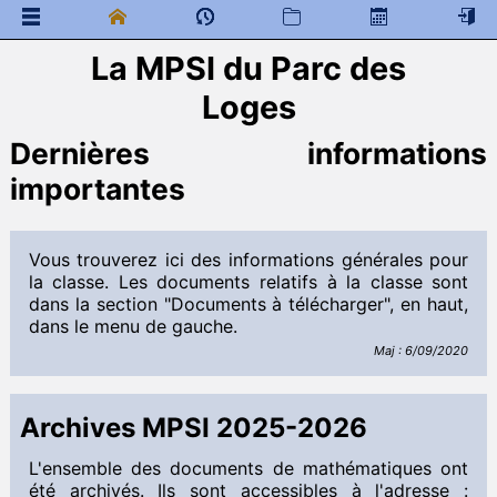
La MPSI du Parc des
 Documents généraux
Loges
Mathématiques
Infos Générales
Dernières informations
Rapports de concours
importantes
Citations
 Programme de colles
 Documents à télécharger
Vous trouverez ici des informations générales pour
Cours
la classe. Les documents relatifs à la classe sont
DM
dans la section "Documents à télécharger", en haut,
DS
dans le menu de gauche.
Interro
Programme de colles
Maj : 6/09/2020
Informatique
Informations générales
Archives MPSI 2025-2026
 Documents à télécharger
Cours
L'ensemble des documents de mathématiques ont
DM
été archivés. Ils sont accessibles à l'adresse :