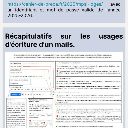
DS
https://cahier-de-prepa.fr/2025/mpsi-loges/
avec
Interro
un identifiant et mot de passe valide de l'année
2025-2026.
Français
Rentrée 2024
 Documents à télécharger
Récapitulatifs sur les usages
Sciences de l'Ingénieur
d'écriture d'un mails.
 Documents à télécharger
Anglais
 Documents à télécharger
TIPE
Informations