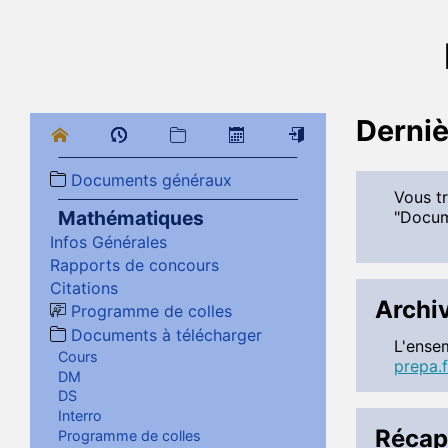
Derniè
Documents généraux
Vous tr
Mathématiques
"Docum
Infos Générales
Rapports de concours
Citations
Archi
Programme de colles
Documents à télécharger
L'ense
Cours
prepa.
DM
DS
Interro
Récapi
Programme de colles