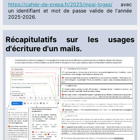
DS
https://cahier-de-prepa.fr/2025/mpsi-loges/
avec
Interro
un identifiant et mot de passe valide de l'année
2025-2026.
Français
Rentrée 2024
 Documents à télécharger
Récapitulatifs sur les usages
Sciences de l'Ingénieur
d'écriture d'un mails.
 Documents à télécharger
Anglais
 Documents à télécharger
TIPE
Informations