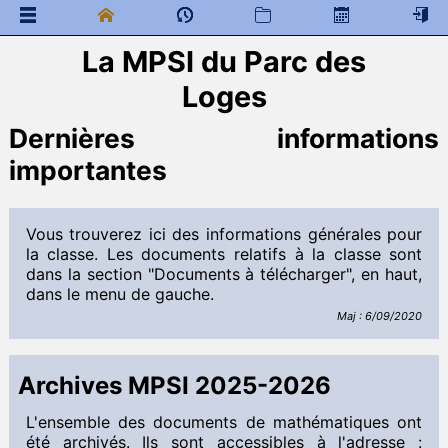
La MPSI du Parc des
 Documents généraux
Loges
Mathématiques
Infos Générales
Dernières informations
Rapports de concours
importantes
Citations
 Programme de colles
 Documents à télécharger
Vous trouverez ici des informations générales pour
Cours
la classe. Les documents relatifs à la classe sont
DM
dans la section "Documents à télécharger", en haut,
DS
dans le menu de gauche.
Interro
Programme de colles
Maj : 6/09/2020
Informatique
Informations générales
Archives MPSI 2025-2026
 Documents à télécharger
Cours
L'ensemble des documents de mathématiques ont
DM
été archivés. Ils sont accessibles à l'adresse :