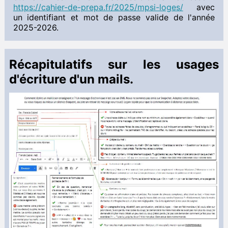
DS
https://cahier-de-prepa.fr/2025/mpsi-loges/
avec
Interro
un identifiant et mot de passe valide de l'année
2025-2026.
Français
Rentrée 2024
 Documents à télécharger
Récapitulatifs sur les usages
Sciences de l'Ingénieur
d'écriture d'un mails.
 Documents à télécharger
Anglais
 Documents à télécharger
TIPE
Informations