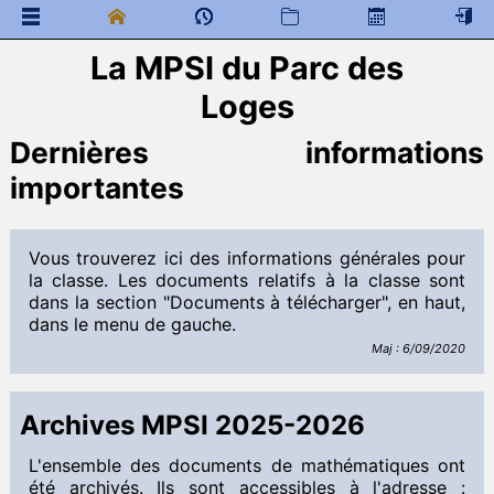
La MPSI du Parc des
 Documents généraux
Loges
Mathématiques
Infos Générales
Dernières informations
Rapports de concours
importantes
Citations
 Programme de colles
 Documents à télécharger
Vous trouverez ici des informations générales pour
Cours
la classe. Les documents relatifs à la classe sont
DM
dans la section "Documents à télécharger", en haut,
DS
dans le menu de gauche.
Interro
Programme de colles
Maj : 6/09/2020
Informatique
Informations générales
Archives MPSI 2025-2026
 Documents à télécharger
Cours
L'ensemble des documents de mathématiques ont
DM
été archivés. Ils sont accessibles à l'adresse :