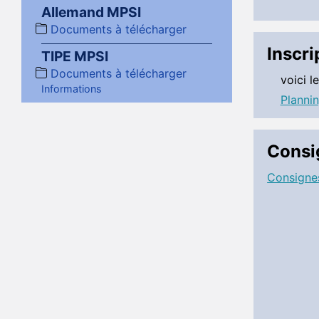
Allemand MPSI
Documents à télécharger
Inscri
TIPE MPSI
Documents à télécharger
voici l
Informations
Planni
Consi
Consignes