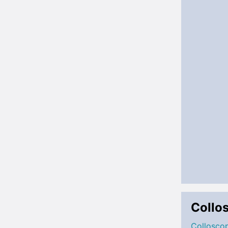
Collo
Collosco