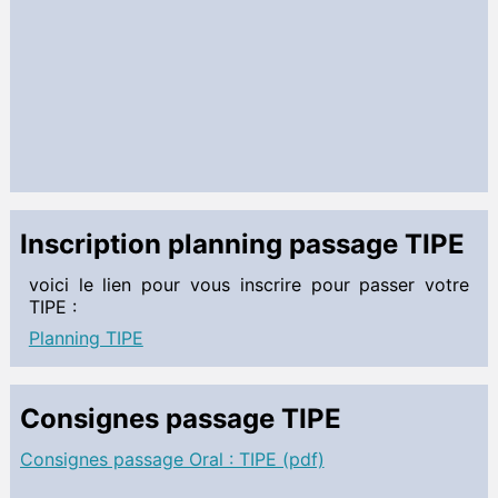
TD
Sciences de l'Ingénieur MPSI
 Documents à télécharger
Informatique MPSI
 Documents à télécharger
 Cahier de texte
Français MPSI
Inscription planning passage TIPE
 Documents à télécharger
Anglais MPSI
voici le lien pour vous inscrire pour passer votre
TIPE :
 Documents à télécharger
Planning TIPE
Allemand MPSI
 Documents à télécharger
Consignes passage TIPE
TIPE MPSI
 Documents à télécharger
Consignes passage Oral : TIPE (pdf)
Informations