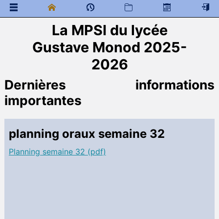
La MPSI du lycée
 Documents généraux
Gustave Monod 2025-
Préparation à la MPSI
 Programme de colles
2026
 Documents à télécharger
Dernières informations
Mathématiques
importantes
 Programme de colles
 Documents à télécharger
Transition sup-spé
planning oraux semaine 32
 Cahier de texte
Sciences Physiques MPSI
Planning semaine 32 (pdf)
 Programme de colles
 Documents à télécharger
Cours
Divers
DM
DS