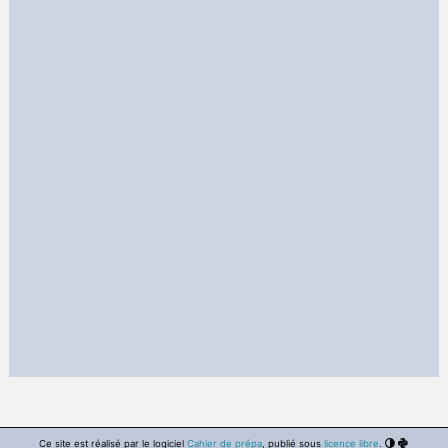
Ce site est réalisé par le logiciel
Cahier de prépa
, publié sous
licence libre
.