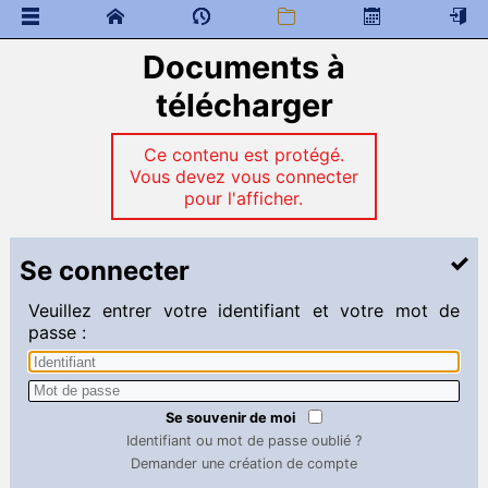
Documents à
 Documents généraux
télécharger
Préparation à la MPSI
 Programme de colles
 Documents à télécharger
Ce contenu est protégé.
Vous devez vous connecter
Mathématiques
pour l'afficher.
 Programme de colles
 Documents à télécharger
Se connecter
Transition sup-spé
 Cahier de texte
Veuillez entrer votre identifiant et votre mot de
passe :
Sciences Physiques MPSI
 Programme de colles
 Documents à télécharger
Cours
Se souvenir de moi
Divers
Identifiant ou mot de passe oublié ?
DM
Demander une création de compte
DS