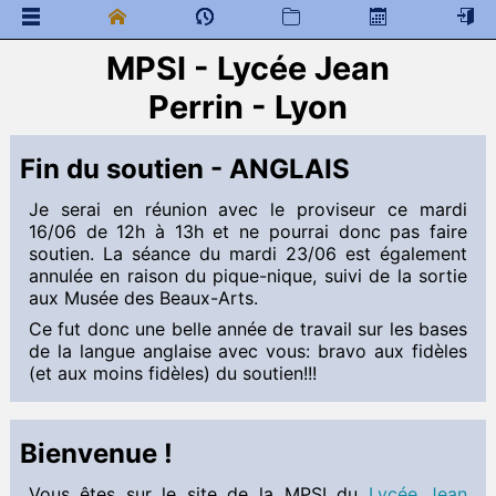
MPSI - Lycée Jean
 Documents généraux
Perrin - Lyon
Mathématiques
 Programme de colles
 Documents à télécharger
Fin du soutien - ANGLAIS
Physique Chimie
Je serai en réunion avec le proviseur ce mardi
 Programme de colles
16/06 de 12h à 13h et ne pourrai donc pas faire
 Documents à télécharger
soutien. La séance du mardi 23/06 est également
annulée en raison du pique-nique, suivi de la sortie
Sciences de l'ingénieur
aux Musée des Beaux-Arts.
 Documents à télécharger
Ce fut donc une belle année de travail sur les bases
de la langue anglaise avec vous: bravo aux fidèles
Informatique commune
(et aux moins fidèles) du soutien!!!
 Documents à télécharger
Anglais MPSI
Bienvenue !
 Documents à télécharger
AUDIO-TEXTS - KHOLLES
Vous êtes sur le site de la MPSI du
Lycée Jean