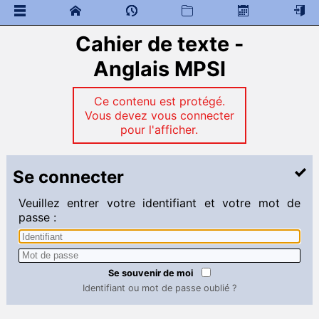
Cahier de texte -
 Documents généraux
Anglais MPSI
Mathématiques
 Programme de colles
 Documents à télécharger
Ce contenu est protégé.
Vous devez vous connecter
Physique Chimie
pour l'afficher.
 Programme de colles
 Documents à télécharger
Se connecter
Sciences de l'ingénieur
Veuillez entrer votre identifiant et votre mot de
 Documents à télécharger
passe :
Informatique commune
 Documents à télécharger
Se souvenir de moi
Anglais MPSI
Identifiant ou mot de passe oublié ?
 Documents à télécharger
AUDIO-TEXTS - KHOLLES