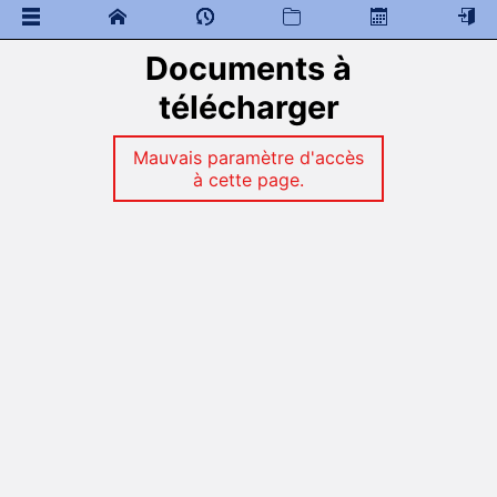
Documents à
 Documents généraux
télécharger
Mathématiques
 Programme de colles
 Documents à télécharger
Mauvais paramètre d'accès
à cette page.
Physique Chimie
 Programme de colles
 Documents à télécharger
Sciences de l'ingénieur
 Documents à télécharger
Informatique commune
 Documents à télécharger
Anglais MPSI
 Documents à télécharger
AUDIO-TEXTS - KHOLLES