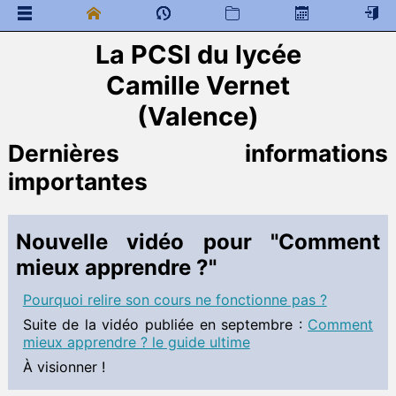
La PCSI du lycée
 Documents généraux
Camille Vernet
Mathématiques
 Programme de colles
(Valence)
 Documents à télécharger
Programme de colle
Dernières informations
 Cahier de texte
importantes
Physique
Informations
Nouvelle vidéo pour "Comment
Vidéos
 Programme de colles
mieux apprendre ?"
 Documents à télécharger
Pourquoi relire son cours ne fonctionne pas ?
5 - Mécanique
6 - Thermodynamique
Suite de la vidéo publiée en septembre :
Comment
7 - Induction
mieux apprendre ? le guide ultime
8 - Statique des fluides
À visionner !
Devoirs (DM et DS)
Fiches bilan