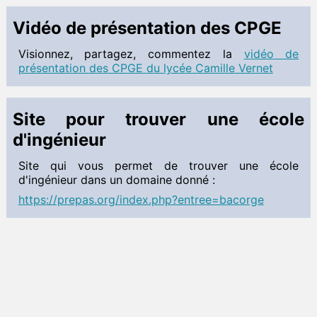
Travaux pratiques
 Cahier de texte
Vidéo de présentation des CPGE
Chimie
Visionnez, partagez, commentez la
vidéo de
 Programme de colles
présentation des CPGE du lycée Camille Vernet
 Documents à télécharger
 Cahier de texte
Site pour trouver une école
SII
d'ingénieur
 Programme de colles
 Documents à télécharger
Site qui vous permet de trouver une école
d'ingénieur dans un domaine donné :
TIPE
https://prepas.org/index.php?entree=bacorge
Informations TIPE
 Documents à télécharger
Informatique
Informations ITC
 Documents à télécharger