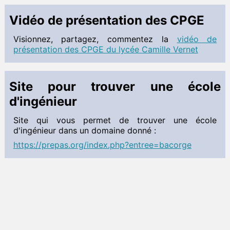
Travaux pratiques
 Cahier de texte
Vidéo de présentation des CPGE
Chimie
Visionnez, partagez, commentez la
vidéo de
 Programme de colles
présentation des CPGE du lycée Camille Vernet
 Documents à télécharger
 Cahier de texte
Site pour trouver une école
SII
d'ingénieur
 Programme de colles
 Documents à télécharger
Site qui vous permet de trouver une école
d'ingénieur dans un domaine donné :
TIPE
https://prepas.org/index.php?entree=bacorge
Informations TIPE
 Documents à télécharger
Informatique
Informations ITC
 Documents à télécharger