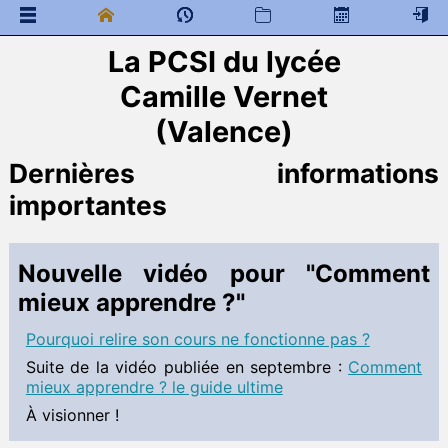
La PCSI du lycée
 Documents généraux
Camille Vernet
Mathématiques
 Programme de colles
(Valence)
 Documents à télécharger
Programme de colle
Dernières informations
 Cahier de texte
importantes
Physique
Informations
Nouvelle vidéo pour "Comment
Vidéos
 Programme de colles
mieux apprendre ?"
 Documents à télécharger
Pourquoi relire son cours ne fonctionne pas ?
5 - Mécanique
6 - Thermodynamique
Suite de la vidéo publiée en septembre :
Comment
7 - Induction
mieux apprendre ? le guide ultime
8 - Statique des fluides
À visionner !
Devoirs (DM et DS)
Fiches bilan