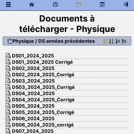
Documents à
 Documents généraux
télécharger - Physique
Organisation
EdT et Plannings
Physique
/
DS années précédentes
 Documents à télécharger
Chimie
DS01_2024_2025
Documents du cours de chimie
DS01_2024_2025 Corrigé
 Documents à télécharger
DS02_2024_2025
DS02_2024_2025_Corrigé
Physique
DS03_2024_2025
 Programme de colles
DS03_2024_2025_Corrigé
DS04_2024_2025
 Documents à télécharger
DS04_2024_2025_Corrigé
Capacités Numériques
DS05_2024_2025
DM
DS05_2024_2025_Corrigé
Documents de rentrée
DS
DS06_2024_2025
DS années précédentes
DS06_2024_2025_corrigé
Exercices pour aller plus loin
DS07_2024_2025