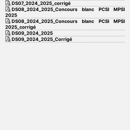
Expériences de Noël
DS07_2024_2025_corrigé
Interro de cours
DS08_2024_2025_Concours blanc PCSI MPSI
TD et plans de cours
2025
TIPE
DS08_2024_2025_Concours blanc PCSI MPSI
TP
2025_corrigé
 Cahier de texte
DS09_2024_2025
DS09_2024_2025_Corrigé
Mathématiques
Polys Maths
Pour les futurs PCSI
 Programme de colles
 Documents à télécharger
SII
Site de SII
Français
 Documents à télécharger
Anglais
 Documents à télécharger