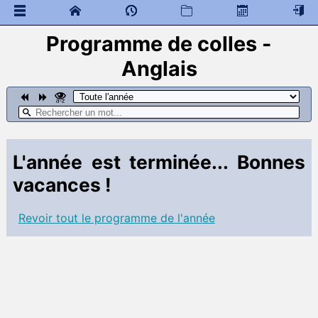
Programme de colles -
 Documents généraux
Colloscope
Anglais
Mathématiques
 Programme de colles
 Documents à télécharger
Physique - Chimie
L'année est terminée... Bonnes
 Programme de colles
 Documents à télécharger
vacances !
SI
Revoir tout le programme de l'année
 Documents à télécharger
Anglais
 Programme de colles
 Documents à télécharger
 Cahier de texte