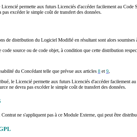
 le Licencié permette aux futurs Licenciés d'accéder facilement au Code 
 pas excéder le simple coût de transfert des données.
s de distribution du Logiciel Modifié en résultant sont alors soumises à 
e code source ou de code objet, à condition que cette distribution respec
onsabilité du Concédant telle que prévue aux articles
8
et
9
,
stribué, le Licencié permette aux futurs Licenciés d'accéder facilement 
ource ne devra pas excéder le simple coût de transfert des données.
S
ontrat ne s'appliquent pas à ce Module Externe, qui peut être distribué 
 GPL