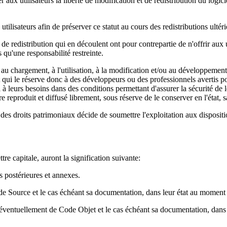
er aux utilisateurs la liberté de modification et de redistribution du logi
 utilisateurs afin de préserver ce statut au cours des redistributions ultéri
 de redistribution qui en découlent ont pour contrepartie de n'offrir aux u
s qu'une responsabilité restreinte.
iés au chargement, à l'utilisation, à la modification et/ou au développement
 et qui le réserve donc à des développeurs ou des professionnels avertis
el à leurs besoins dans des conditions permettant d'assurer la sécurité de 
e reproduit et diffusé librement, sous réserve de le conserver en l'état, 
re des droits patrimoniaux décide de soumettre l'exploitation aux dispositi
ttre capitale, auront la signification suivante:
ns postérieures et annexes.
de Source et le cas échéant sa documentation, dans leur état au moment 
 éventuellement de Code Objet et le cas échéant sa documentation, dans 