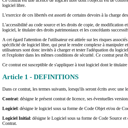
Ce contrat est une licence de logiciel libre dont l'objectif est de confér
logiciel libre.
L'exercice de ces libertés est assorti de certains devoirs à la charge des
L'accessibilité au code source et les droits de copie, de modification et
logiciel, le titulaire des droits patrimoniaux et les concédants successif
A cet égard l'attention de l'utilisateur est attirée sur les risques assoc
spécificité de logiciel libre, qui peut le rendre complexe à manipuler
utilisateurs sont donc invités à charger et tester l'adéquation du logici
et l'exploiter dans les mêmes conditions de sécurité. Ce contrat peut êtr
Ce contrat est susceptible de s'appliquer à tout logiciel dont le titulai
Article
1
- DEFINITIONS
Dans ce contrat, les termes suivants, lorsqu'ils seront écrits avec une le
Contrat
: désigne le présent contrat de licence, ses éventuelles versio
Logiciel
: désigne le logiciel sous sa forme de Code Objet et/ou de Co
Logiciel Initial
: désigne le Logiciel sous sa forme de Code Source et
Contrat.