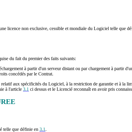
e licence non exclusive, cessible et mondiale du Logiciel telle que défi
uise du fait du premier des faits suivants:
chargement à partir d'un serveur distant ou par chargement à partir d'u
roits concédés par le Contrat.
if aux spécificités du Logiciel, à la restriction de garantie et à la lim
e à l'article
3.1
ci dessus et le Licencié reconnaît en avoir pris connais
UREE
é telle que définie en
3.1
.