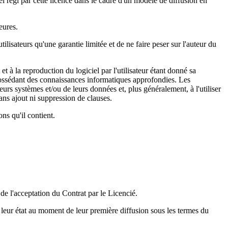
ciel régi par cette licence dans le cadre d'un modèle de diffusion en
eures.
tilisateurs qu'une garantie limitée et de ne faire peser sur l'auteur du
 et à la reproduction du logiciel par l'utilisateur étant donné sa
 possédant des connaissances informatiques approfondies. Les
leurs systèmes et/ou de leurs données et, plus généralement, à l'utiliser
sans ajout ni suppression de clauses.
ons qu'il contient.
de l'acceptation du Contrat par le Licencié.
leur état au moment de leur première diffusion sous les termes du