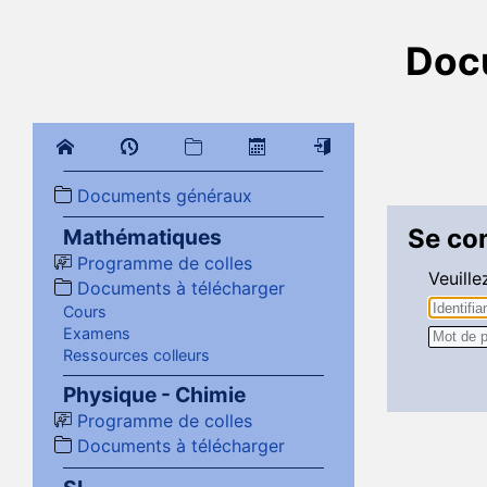
Docu
Documents généraux
Se co
Mathématiques
Programme de colles
Veuille
Documents à télécharger
Cours
Examens
Ressources colleurs
Physique - Chimie
Programme de colles
Documents à télécharger