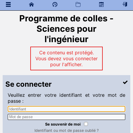
Programme de colles -
 Documents généraux
Sciences pour
Mathématiques
 Programme de colles
l'ingénieur
 Documents à télécharger
Cours
Ce contenu est protégé.
Examens
Vous devez vous connecter
Ressources colleurs
pour l'afficher.
Physique - Chimie
 Programme de colles
Se connecter
 Documents à télécharger
Veuillez entrer votre identifiant et votre mot de
Sciences pour l'ingénieur
passe :
 Programme de colles
 Documents à télécharger
Anglais
Se souvenir de moi
 Programme de colles
Identifiant ou mot de passe oublié ?