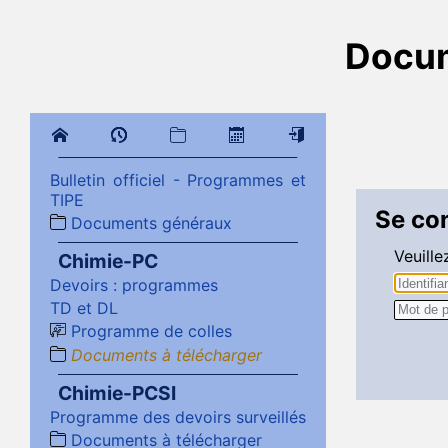
Docum
Bulletin officiel - Programmes et
TIPE
Se co
Documents généraux
Veuille
Chimie-PC
Devoirs : programmes
TD et DL
Programme de colles
Documents à télécharger
Chimie-PCSI
Programme des devoirs surveillés
Documents à télécharger