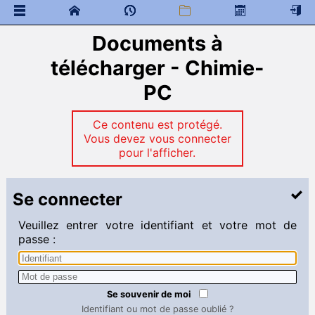
Documents à
Bulletin officiel - Programmes et TIPE
 Documents généraux
télécharger - Chimie-
Chimie-PC
PC
Devoirs : programmes
TD et DL
Ce contenu est protégé.
 Programme de colles
Vous devez vous connecter
 Documents à télécharger
pour l'afficher.
Chimie-PCSI
Programme des devoirs surveillés
Se connecter
 Documents à télécharger
Veuillez entrer votre identifiant et votre mot de
Chimie PCSI-PSI
passe :
Programme des DS
TD PCSI PSI
 Documents à télécharger
Se souvenir de moi
Chimie-PC*
Identifiant ou mot de passe oublié ?