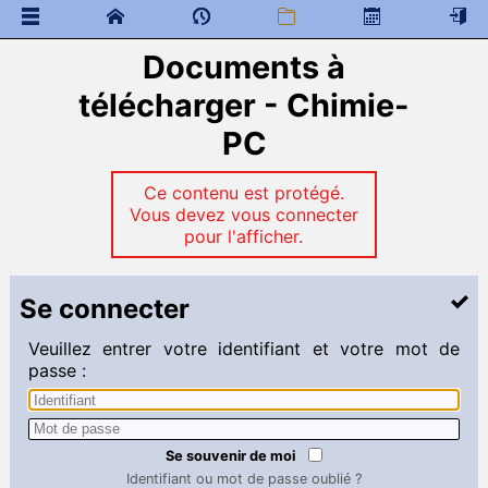
Documents à
Bulletin officiel - Programmes et TIPE
 Documents généraux
télécharger - Chimie-
Chimie-PC
PC
Devoirs : programmes
TD et DL
Ce contenu est protégé.
 Programme de colles
Vous devez vous connecter
 Documents à télécharger
pour l'afficher.
Chimie-PCSI
Programme des devoirs surveillés
Se connecter
 Documents à télécharger
Veuillez entrer votre identifiant et votre mot de
Chimie PCSI-PSI
passe :
Programme des DS
TD PCSI PSI
 Documents à télécharger
Se souvenir de moi
Chimie-PC*
Identifiant ou mot de passe oublié ?