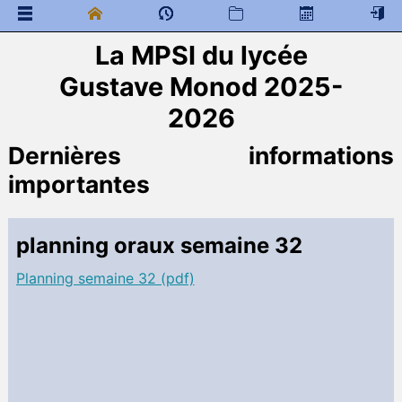
La MPSI du lycée
 Documents généraux
Gustave Monod 2025-
Préparation à la MPSI
 Programme de colles
2026
 Documents à télécharger
Dernières informations
Mathématiques
importantes
 Programme de colles
 Documents à télécharger
Transition sup-spé
planning oraux semaine 32
 Cahier de texte
Sciences Physiques MPSI
Planning semaine 32 (pdf)
 Programme de colles
 Documents à télécharger
Cours
Divers
DM
DS