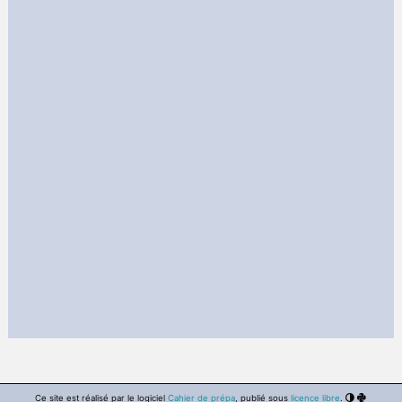
Ce site est réalisé par le logiciel
Cahier de prépa
, publié sous
licence libre
.