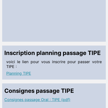
TD
Sciences de l'Ingénieur MPSI
 Documents à télécharger
Informatique MPSI
 Documents à télécharger
 Cahier de texte
Français MPSI
Inscription planning passage TIPE
 Documents à télécharger
Anglais MPSI
voici le lien pour vous inscrire pour passer votre
TIPE :
 Documents à télécharger
Planning TIPE
Allemand MPSI
 Documents à télécharger
Consignes passage TIPE
TIPE MPSI
 Documents à télécharger
Consignes passage Oral : TIPE (pdf)
Informations