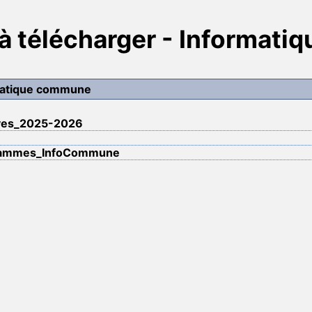
 télécharger - Informat
matique commune
ves_2025-2026
rammes_InfoCommune