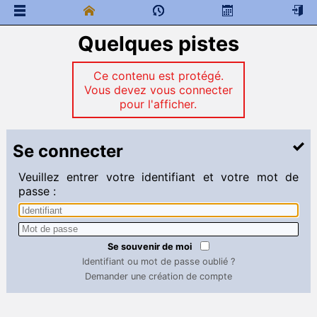
Quelques pistes
 Documents généraux
Accueil des nouveaux étudiants : rentrée 2026
Ce contenu est protégé.
Message de bienvenue
Vous devez vous connecter
 Documents à télécharger
pour l'afficher.
Anglais
chimie
Français
Se connecter
Chimie
Veuillez entrer votre identifiant et votre mot de
Chimie
passe :
 Documents à télécharger
cours semestre 1
cours semestre 2
DM
Se souvenir de moi
DS
Identifiant ou mot de passe oublié ?
DS de l'année
Demander une création de compte
Fiches techniques TP
Pour vous tester