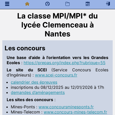
La classe MPI/MPI* du
 Documents généraux
lycée Clemenceau à
Mathématiques
Divers
Nantes
 Documents à télécharger
Physique
Les concours
Accueil physique
Une base d'aide à l'orientation vers les Grandes
 Programme de colles
Ecoles
:
https://prepas.org/index.php?rubrique=55
 Documents à télécharger
Le site du SCEI
(Service Concours Ecoles
Informatique
d’Ingénieurs) :
www.scei-concours.fr
Divers
calendrier des épreuves
 Documents à télécharger
inscriptions du 08/12/2025 au 12/01/2026 à 17h
demandes d’aménagements
Français & philosophie
Les sites des concours
:
 Documents à télécharger
Mines-Ponts :
www.concoursminesponts.fr
Anglais
Mines-Telecom :
www.concours-mines-telecom.fr