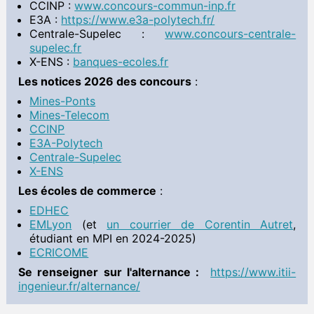
CCINP :
www.concours-commun-inp.fr
Divers
E3A :
https://www.e3a-polytech.fr/
 Documents à télécharger
Centrale-Supelec :
www.concours-centrale-
supelec.fr
T.I.P.E.
X-ENS :
banques-ecoles.fr
Informations
Les notices 2026 des concours
:
 Documents à télécharger
Mines-Ponts
Math MP2I
Mines-Telecom
 Documents à télécharger
CCINP
E3A-Polytech
Centrale-Supelec
X-ENS
Les écoles de commerce
:
EDHEC
EMLyon
(et
un courrier de Corentin Autret
,
étudiant en MPI en 2024-2025)
ECRICOME
Se renseigner sur l'alternance :
https://www.itii-
ingenieur.fr/alternance/