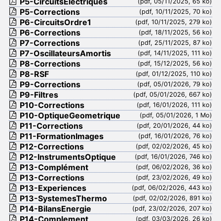
P5-CircuitsElectriques
(pdf, 05/11/2025, 65 ko)
SOUTIEN
P5-Corrections
(pdf, 10/11/2025, 70 ko)
 Cahier de texte
P6-CircuitsOrdre1
(pdf, 10/11/2025, 279 ko)
Allemand
P6-Corrections
(pdf, 18/11/2025, 56 ko)
P7-Corrections
(pdf, 25/11/2025, 87 ko)
 Documents à télécharger
P7-OscillateursAmortis
(pdf, 14/11/2025, 111 ko)
TIPE
P8-Corrections
(pdf, 15/12/2025, 56 ko)
P8-RSF
(pdf, 01/12/2025, 110 ko)
Liens
P9-Corrections
(pdf, 05/01/2026, 79 ko)
 Documents à télécharger
P9-Filtres
(pdf, 05/01/2026, 667 ko)
P10-Corrections
(pdf, 16/01/2026, 111 ko)
P10-OptiqueGeometrique
(pdf, 05/01/2026, 1 Mo)
P11-Corrections
(pdf, 20/01/2026, 44 ko)
P11-FormationImages
(pdf, 16/01/2026, 76 ko)
P12-Corrections
(pdf, 02/02/2026, 45 ko)
P12-InstrumentsOptique
(pdf, 16/01/2026, 746 ko)
P13-Complément
(pdf, 06/02/2026, 36 ko)
P13-Corrections
(pdf, 23/02/2026, 49 ko)
P13-Experiences
(pdf, 06/02/2026, 443 ko)
P13-SystemesThermo
(pdf, 02/02/2026, 891 ko)
P14-BilansEnergie
(pdf, 23/02/2026, 207 ko)
P14-Complement
(pdf, 03/03/2026, 26 ko)