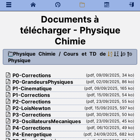
Documents à
 Documents généraux
télécharger - Physique
Mathématiques
 Programme de colles
Chimie
 Documents à télécharger
Physique Chimie
/
Cours et TD de
Physique Chimie
Physique
 Programme de colles
 Documents à télécharger
P0-Corrections
(pdf, 09/09/2025, 34 ko)
P0-GrandeursPhysiques
Sciences de l'ingénieur
(pdf, 02/09/2025, 86 ko)
P1-Cinematique
(pdf, 09/09/2025, 165 ko)
 Documents à télécharger
P1-Corrections
(pdf, 15/09/2025, 54 ko)
P2-Corrections
Informatique commune
(pdf, 23/09/2025, 55 ko)
P2-LoisNewton
(pdf, 15/09/2025, 597 ko)
 Documents à télécharger
P3-Corrections
(pdf, 30/09/2025, 50 ko)
Anglais MPSI
P3-OscillateursMecaniques
(pdf, 23/09/2025, 45 ko)
P4-Corrections
(pdf, 06/10/2025, 49 ko)
 Documents à télécharger
P4-Energetique
(pdf, 24/09/2025, 682 ko)
AUDIO-TEXTS - KHOLLES