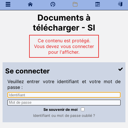
Documents à
 Documents généraux
Colloscope
télécharger - SI
Mathématiques
 Programme de colles
Ce contenu est protégé.
 Documents à télécharger
Vous devez vous connecter
pour l'afficher.
Physique - Chimie
 Programme de colles
Se connecter
 Documents à télécharger
SI
Veuillez entrer votre identifiant et votre mot de
passe :
 Documents à télécharger
AP
Colles
Cours
Se souvenir de moi
Devoirs
Identifiant ou mot de passe oublié ?
TD
TP