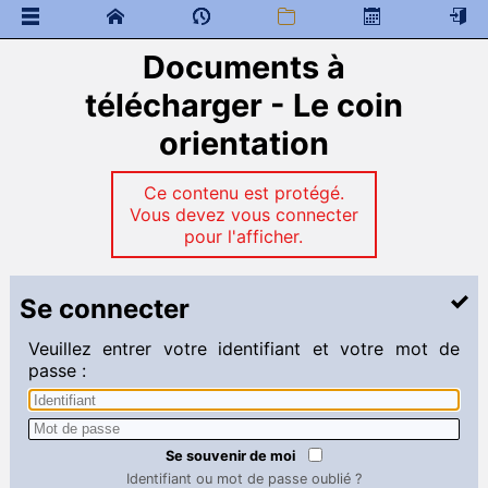
Documents à
 Documents généraux
classe de neige
télécharger - Le coin
élections, représentants des élèves, CVL et CA
orientation
Accueil des nouveaux étudiants
Message de bienvenue
Ce contenu est protégé.
 Documents à télécharger
Vous devez vous connecter
Anglais
pour l'afficher.
Chimie
Espagnol
Français
Se connecter
Mathématiques
Physique
Veuillez entrer votre identifiant et votre mot de
Sciences industrielles
passe :
Mathématiques
Liens
 Programme de colles
Se souvenir de moi
 Documents à télécharger
Identifiant ou mot de passe oublié ?