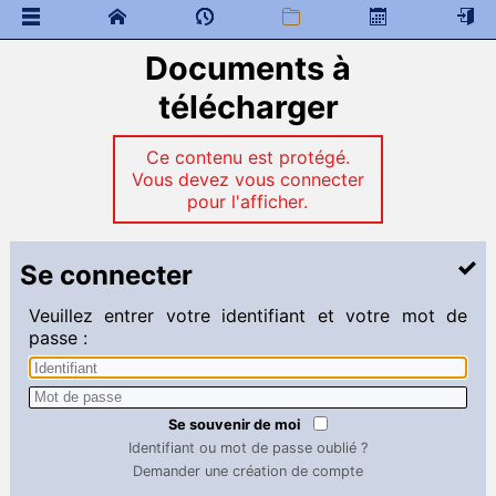
Documents à
 Documents généraux
classe de neige
télécharger
élections, représentants des élèves, CVL et CA
Accueil des nouveaux étudiants
Ce contenu est protégé.
Message de bienvenue
Vous devez vous connecter
 Documents à télécharger
pour l'afficher.
Anglais
Chimie
Se connecter
Espagnol
Français
Mathématiques
Veuillez entrer votre identifiant et votre mot de
Physique
passe :
Sciences industrielles
Mathématiques
Liens
Se souvenir de moi
 Programme de colles
Identifiant ou mot de passe oublié ?
Demander une création de compte
 Documents à télécharger