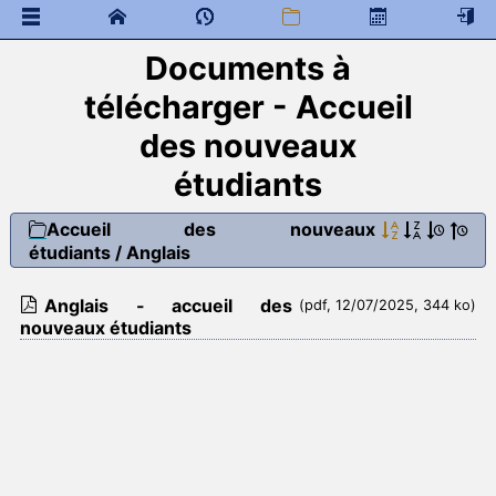
Documents à
 Documents généraux
classe de neige
télécharger - Accueil
élections, représentants des élèves, CVL et CA
des nouveaux
Accueil des nouveaux étudiants
Message de bienvenue
étudiants
 Documents à télécharger
Anglais
Accueil des nouveaux
Chimie
étudiants
/
Anglais
Espagnol
Français
Anglais - accueil des
(pdf, 12/07/2025, 344 ko)
Mathématiques
nouveaux étudiants
Physique
Sciences industrielles
Mathématiques
Liens
 Programme de colles
 Documents à télécharger