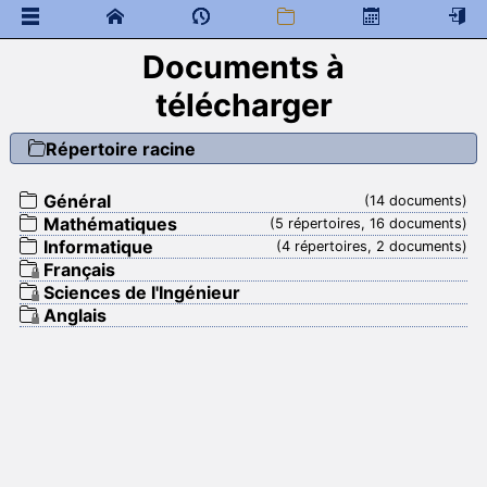
Documents à
 Documents généraux
télécharger
Mathématiques
Infos Générales
Répertoire racine
Rapports de concours
Citations
Général
(14 documents)
 Programme de colles
Mathématiques
(5 répertoires, 16 documents)
 Documents à télécharger
Informatique
(4 répertoires, 2 documents)
Cours
Français
DM
Sciences de l'Ingénieur
DS
Anglais
Interro
Programme de colles
Informatique
Informations générales
 Documents à télécharger
Cours
DM