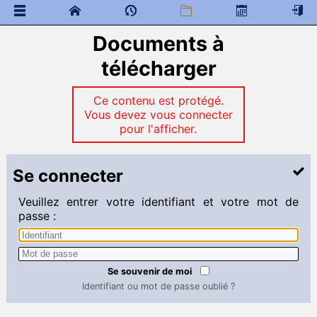
Documents à
 Documents généraux
télécharger
Mathématiques
 Programme de colles
 Documents à télécharger
Ce contenu est protégé.
Vous devez vous connecter
Cours
pour l'afficher.
Examens
Ressources colleurs
Physique - Chimie
Se connecter
 Programme de colles
Veuillez entrer votre identifiant et votre mot de
 Documents à télécharger
passe :
SI
 Documents à télécharger
Se souvenir de moi
Anglais
Identifiant ou mot de passe oublié ?
 Programme de colles
 Documents à télécharger