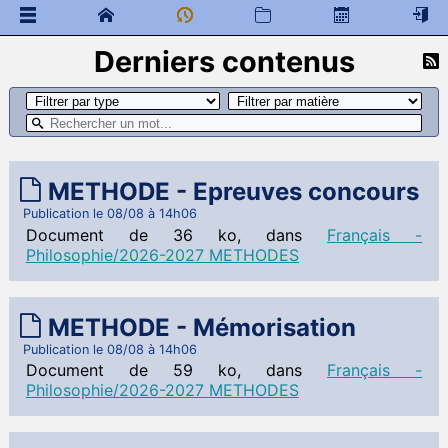
Derniers contenus
 Documents généraux
Mathématiques
 Programme de colles
 Documents à télécharger
Cours
Examens
METHODE - Epreuves concours
Ressources colleurs
Publication le 08/08 à 14h06
Document de 36 ko, dans
Français -
Physique - Chimie
Philosophie/2026-2027 METHODES
 Programme de colles
 Documents à télécharger
METHODE - Mémorisation
SI
 Documents à télécharger
Publication le 08/08 à 14h06
Document de 59 ko, dans
Français -
Anglais
Philosophie/2026-2027 METHODES
 Programme de colles
 Documents à télécharger