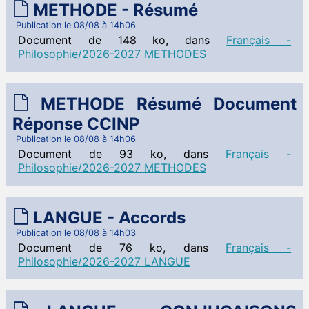
 Cahier de texte
METHODE - Résumé
Publication le 08/08 à 14h06
Français - Philosophie
Document de 148 ko, dans
Français -
 Documents à télécharger
Philosophie/2026-2027 METHODES
cours
exercices méthode
METHODE Résumé Document
TIPE
 Documents à télécharger
Réponse CCINP
Publication le 08/08 à 14h06
Document de 93 ko, dans
Français -
Philosophie/2026-2027 METHODES
LANGUE - Accords
Publication le 08/08 à 14h03
Document de 76 ko, dans
Français -
Philosophie/2026-2027 LANGUE