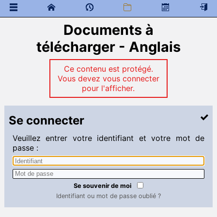
Documents à
 Documents généraux
télécharger - Anglais
Mathématiques
 Programme de colles
 Documents à télécharger
Ce contenu est protégé.
Vous devez vous connecter
Cours
pour l'afficher.
Examens
Ressources colleurs
Physique - Chimie
Se connecter
 Programme de colles
Veuillez entrer votre identifiant et votre mot de
 Documents à télécharger
passe :
Sciences pour l'ingénieur
 Programme de colles
 Documents à télécharger
Se souvenir de moi
Identifiant ou mot de passe oublié ?
Anglais
 Programme de colles