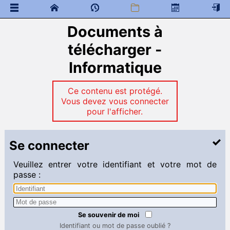
Documents à
 Documents généraux
classe de neige
télécharger -
élections, représentants des élèves, CVL et CA
Informatique
Accueil des nouveaux étudiants
Message de bienvenue
Ce contenu est protégé.
 Documents à télécharger
Vous devez vous connecter
Anglais
pour l'afficher.
Chimie
Espagnol
Français
Se connecter
Mathématiques
Physique
Veuillez entrer votre identifiant et votre mot de
Sciences industrielles
passe :
Mathématiques
Liens
 Programme de colles
Se souvenir de moi
 Documents à télécharger
Identifiant ou mot de passe oublié ?