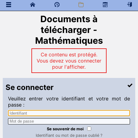
Documents à
 Documents généraux
classe de neige
télécharger -
élections, représentants des élèves, CVL et CA
Mathématiques
Accueil des nouveaux étudiants
Message de bienvenue
Ce contenu est protégé.
 Documents à télécharger
Vous devez vous connecter
Anglais
pour l'afficher.
Chimie
Espagnol
Français
Se connecter
Mathématiques
Physique
Veuillez entrer votre identifiant et votre mot de
Sciences industrielles
passe :
Mathématiques
Liens
 Programme de colles
Se souvenir de moi
 Documents à télécharger
Identifiant ou mot de passe oublié ?