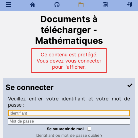
Documents à
 Documents généraux
classe de neige
télécharger -
élections, représentants des élèves, CVL et CA
Mathématiques
Accueil des nouveaux étudiants
Message de bienvenue
Ce contenu est protégé.
 Documents à télécharger
Vous devez vous connecter
Anglais
pour l'afficher.
Chimie
Espagnol
Français
Se connecter
Mathématiques
Physique
Veuillez entrer votre identifiant et votre mot de
Sciences industrielles
passe :
Mathématiques
Liens
 Programme de colles
Se souvenir de moi
 Documents à télécharger
Identifiant ou mot de passe oublié ?