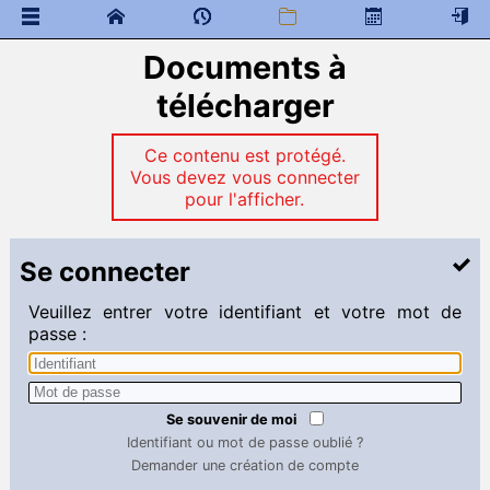
Documents à
 Documents généraux
classe de neige
télécharger
élections, représentants des élèves, CVL et CA
Accueil des nouveaux étudiants
Ce contenu est protégé.
Message de bienvenue
Vous devez vous connecter
 Documents à télécharger
pour l'afficher.
Anglais
Chimie
Se connecter
Espagnol
Français
Mathématiques
Veuillez entrer votre identifiant et votre mot de
Physique
passe :
Sciences industrielles
Mathématiques
Liens
Se souvenir de moi
 Programme de colles
Identifiant ou mot de passe oublié ?
Demander une création de compte
 Documents à télécharger